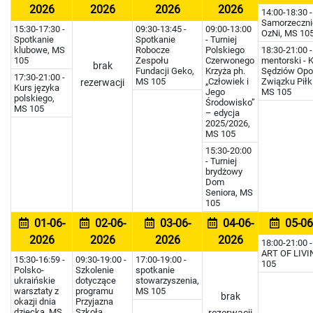
2026
2026
2026
2026
14:00-18:30 -
Samorzeczn
15:30-17:30 -
09:30-13:45 -
09:00-13:00
OzNi, MS 10
Spotkanie
Spotkanie
- Turniej
klubowe, MS
Robocze
Polskiego
18:30-21:00 
105
Zespołu
Czerwonego
mentorski - 
brak
Fundacji Geko,
Krzyża ph.
Sędziów Opo
17:30-21:00 -
MS 105
„Człowiek i
Związku Piłk
rezerwacji
Kurs języka
Jego
MS 105
polskiego,
Środowisko”
MS 105
– edycja
2025/2026,
MS 105
15:30-20:00
- Turniej
brydżowy
Dom
Seniora, MS
105
01-06-
02-06-
03-06-
04-06-
05-06
2026
2026
2026
2026
18:00-21:00 
ART OF LIVI
15:30-16:59 -
09:30-19:00 -
17:00-19:00 -
105
Polsko-
Szkolenie
spotkanie
ukraińskie
dotyczące
stowarzyszenia,
warsztaty z
programu
MS 105
brak
okazji dnia
Przyjazna
dziecka, MS
Szkoła.