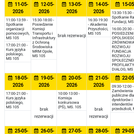
11-05-
12-05-
13-05-
14-05-
15-05
2026
2026
2026
2026
13:30-15:30 -
Spotkanie R
11:00-13:59 -
15:30-18:00 -
16:30-19:30
Fundacji, MS
Spotkanie
Posiedzenie
- Akademia
organizacji
Komisji
Przyszłości,
16:00-20:30 -
pomocowych,
Transportu i
MS 105
POSIEDZENI
brak rezerwacji
MS 105
Infrastruktury
OPOLSKIEG
z Ochroną
ZRÓWNOWA
17:00-21:00 -
Środowiska
ROZWOJU
Kurs języka
MRM Opole,
FUNDACJA
polskiego,
MS 105
ROZWOJU
MS 105
SPOŁECZNEG
PROFILAKTY
DIALOG, MS
18-05-
19-05-
20-05-
21-05-
22-05
2026
2026
2026
2026
09:30-12:00 -
Zamówienia
17:00-21:00 -
10:00-13:00 -
publiczne dla
Kurs języka
Komisja
dyrektorów i
polskiego,
konkursowa
intendentów
MS 105
(PŚ), MS. 105
przedszkoli,
brak
brak
rezerwacji
rezerwacji
25-05-
26-05-
27-05-
28-05-
29-05