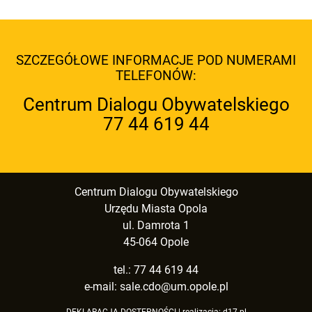
SZCZEGÓŁOWE INFORMACJE POD NUMERAMI
TELEFONÓW:
Centrum Dialogu Obywatelskiego
77 44 619 44
Centrum Dialogu Obywatelskiego
Urzędu Miasta Opola
ul. Damrota 1
45-064 Opole
tel.: 77 44 619 44
e-mail:
sale.cdo@um.opole.pl