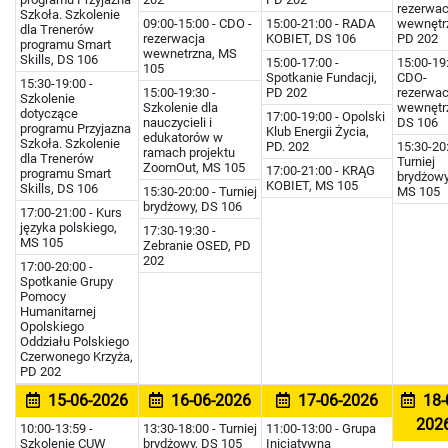
rezerwac
Szkoła. Szkolenie
09:00-15:00 - CDO -
15:00-21:00 - RADA
wewnętr
dla Trenerów
rezerwacja
KOBIET, DS 106
PD 202
programu Smart
wewnetrzna, MS
Skills, DS 106
15:00-17:00 -
15:00-19:
105
Spotkanie Fundacji,
CDO-
15:30-19:00 -
15:00-19:30 -
PD 202
rezerwac
Szkolenie
Szkolenie dla
wewnętr
dotyczące
17:00-19:00 - Opolski
nauczycieli i
DS 106
programu Przyjazna
Klub Energii Życia,
edukatorów w
Szkoła. Szkolenie
PD. 202
15:30-20:
ramach projektu
dla Trenerów
Turniej
ZoomOut, MS 105
17:00-21:00 - KRĄG
programu Smart
brydżowy
KOBIET, MS 105
Skills, DS 106
15:30-20:00 - Turniej
MS 105
brydżowy, DS 106
17:00-21:00 - Kurs
języka polskiego,
17:30-19:30 -
MS 105
Zebranie OSED, PD
202
17:00-20:00 -
Spotkanie Grupy
Pomocy
Humanitarnej
Opolskiego
Oddziału Polskiego
Czerwonego Krzyża,
PD 202
15-06-2026
16-06-2026
17-06-2026
18-
202
10:00-13:59 -
13:30-18:00 - Turniej
11:00-13:00 - Grupa
Szkolenie CUW
brydżowy, DS 105
Inicjatywna