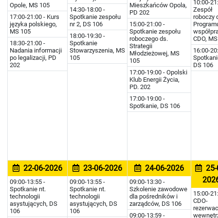
10:00-21:
Opole, MS 105
Mieszkańców Opola,
14:30-18:00 -
Zespół
PD 202
17:00-21:00 - Kurs
Spotkanie zespołu
roboczy 
języka polskiego,
nr 2, DS 106
15:00-21:00 -
Program
MS 105
Spotkanie zespołu
współpra
18:00-19:30 -
roboczego ds.
CDO, MS
18:30-21:00 -
Spotkanie
Strategii
Nadania informacji
Stowarzyszenia, MS
16:00-20:
Młodzieżowej, MS
po legalizacji, PD
105
Spotkani
105
202
DS 106
17:00-19:00 - Opolski
Klub Energii Życia,
PD. 202
17:00-19:00 -
Spotkanie, DS 106
22-06-2026
23-06-2026
24-06-2026
25-
202
09:00-13:55 -
09:00-13:55 -
09:00-13:30 -
Spotkanie nt.
Spotkanie nt.
Szkolenie zawodowe
15:00-21:
technologii
technologii
dla pośredników i
CDO-
asystujących, DS
asystujących, DS
zarządców, DS 106
rezerwac
106
106
09:00-13:59 -
wewnętr