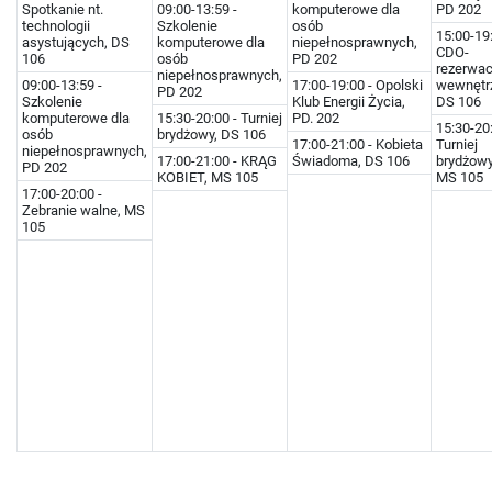
Spotkanie nt.
09:00-13:59 -
komputerowe dla
PD 202
technologii
Szkolenie
osób
15:00-19:
asystujących, DS
komputerowe dla
niepełnosprawnych,
CDO-
106
osób
PD 202
rezerwac
niepełnosprawnych,
09:00-13:59 -
17:00-19:00 - Opolski
wewnętr
PD 202
Szkolenie
Klub Energii Życia,
DS 106
komputerowe dla
15:30-20:00 - Turniej
PD. 202
15:30-20:
osób
brydżowy, DS 106
17:00-21:00 - Kobieta
Turniej
niepełnosprawnych,
17:00-21:00 - KRĄG
Świadoma, DS 106
brydżowy
PD 202
KOBIET, MS 105
MS 105
17:00-20:00 -
Zebranie walne, MS
105