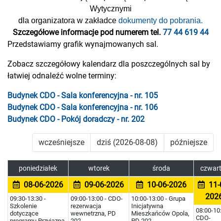
Wytycznymi
dla organizatora w zakładce
dokumenty do pobrania.
Szczegółowe informacje pod numerem tel.
77 44 619 44
Przedstawiamy grafik wynajmowanych sal.
Zobacz szczegółowy kalendarz dla poszczególnych sal by
łatwiej odnaleźć wolne terminy:
Budynek CDO - Sala konferencyjna - nr. 105
Budynek CDO - Sala konferencyjna - nr. 106
Budynek CDO - Pokój doradczy - nr. 202
wcześniejsze
dziś (2026-08-08)
późniejsze
poniedziałek
wtorek
środa
czwar
08-06-2026
09-06-2026
10-06-2026
11-
202
09:30-13:30 -
09:00-13:00 - CDO-
10:00-13:00 - Grupa
Szkolenie
rezerwacja
Inicjatywna
08:00-10:
dotyczące
wewnetrzna, PD
Mieszkańców Opola,
CDO-
programu Przyjazna
202
PD 202