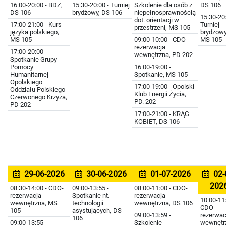
16:00-20:00 - BDZ,
15:30-20:00 - Turniej
Szkolenie dla osób z
DS 106
DS 106
brydżowy, DS 106
niepełnosprawnością
15:30-20:
dot. orientacji w
17:00-21:00 - Kurs
Turniej
przestrzeni, MS 105
języka polskiego,
brydżowy
MS 105
09:00-10:00 - CDO-
MS 105
rezerwacja
17:00-20:00 -
wewnętrzna, PD 202
Spotkanie Grupy
Pomocy
16:00-19:00 -
Humanitarnej
Spotkanie, MS 105
Opolskiego
17:00-19:00 - Opolski
Oddziału Polskiego
Klub Energii Życia,
Czerwonego Krzyża,
PD. 202
PD 202
17:00-21:00 - KRĄG
KOBIET, DS 106
29-06-2026
30-06-2026
01-07-2026
02-
202
08:30-14:00 - CDO-
09:00-13:55 -
08:00-11:00 - CDO-
rezerwacja
Spotkanie nt.
rezerwacja
10:00-11:
wewnętrzna, MS
technologii
wewnętrzna, DS 106
CDO-
105
asystujących, DS
09:00-13:59 -
rezerwac
106
09:00-13:55 -
Szkolenie
wewnętr