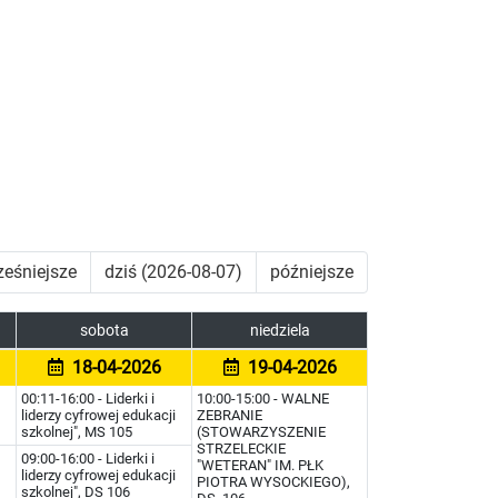
eśniejsze
dziś (2026-08-07)
późniejsze
sobota
niedziela
18-04-2026
19-04-2026
00:11-16:00 - Liderki i
10:00-15:00 - WALNE
liderzy cyfrowej edukacji
ZEBRANIE
szkolnej", MS 105
(STOWARZYSZENIE
STRZELECKIE
09:00-16:00 - Liderki i
"WETERAN" IM. PŁK
liderzy cyfrowej edukacji
PIOTRA WYSOCKIEGO),
szkolnej", DS 106