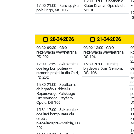
15:30-18:00 - Spotkanie
17
17:00-21:00 - Kurs języka
Klubu Krystyn Opolskich,
En
polskiego, MS 105
MS 105
1
Re
20-04-2026
21-04-2026
08:30-09:30 - CDO-
08:00-13:00 - CDO-
08
rezerwacja wewnętrzna,
rezerwacja wewnętrzna,
k
PD 202
DS 106
n
2
12:00-13:59 - Szkolenie z
15:30-20:00 - Turniej
obsługi komputera w
brydżowy Dom Seniora,
09
ramach projektu dla OzN,
DS. 106
sz
PD 202
w
ad
15:30-21:00 - Spotkanie
delegatów Oddziału
0
Rejonowego Polskiego
pu
Czerwonego Krzyża w
in
Opolu, DS 106
D
15:31-17:00 - Szkolenie z
15
obsługi komputera dla
s
osób z
z
niepełnosprawnością, PD
M
202
17