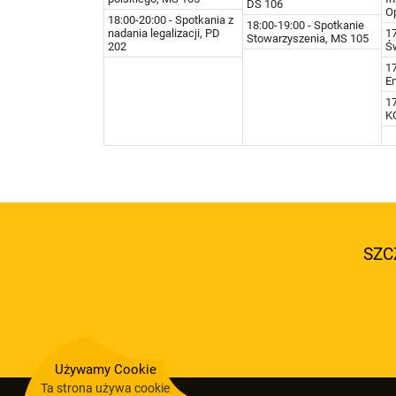
DS 106
O
18:00-20:00 - Spotkania z
18:00-19:00 - Spotkanie
nadania legalizacji, PD
17
Stowarzyszenia, MS 105
202
Ś
17
En
1
K
SZC
Używamy Cookie
Ta strona używa cookie