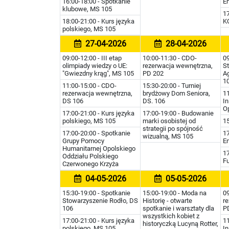
16:00-18:00 - Spotkanie
En
klubowe, MS 105
1
18:00-21:00 - Kurs języka
K
polskiego, MS 105
27-04-2026
28-04-2026
09:00-12:00 - III etap
10:00-11:30 - CDO-
09
olimpiady wiedzy o UE:
rezerwacja wewnętrzna,
S
"Gwiezdny krąg", MS 105
PD 202
A
1
11:00-15:00 - CDO-
15:30-20:00 - Turniej
rezerwacja wewnętrzna,
brydżowy Dom Seniora,
11
DS 106
DS. 106
I
O
17:00-21:00 - Kurs języka
17:00-19:00 - Budowanie
polskiego, MS 105
marki osobistej od
15
strategii po spójność
17:00-20:00 - Spotkanie
17
wizualną, MS 105
Grupy Pomocy
En
Humanitarnej Opolskiego
17
Oddziału Polskiego
Fu
Czerwonego Krzyża
04-05-2026
05-05-2026
15:30-19:00 - Spotkanie
15:00-19:00 - Moda na
09
Stowarzyszenie Rodło, DS
Historię - otwarte
r
106
spotkanie i warsztaty dla
P
wszystkich kobiet z
17:00-21:00 - Kurs języka
11
historyczką Lucyną Rotter,
polskiego, MS 105
I