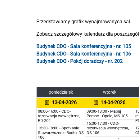
Przedstawiamy grafik wynajmowanych sal.
Zobacz szczegółowy kalendarz dla poszczególn
Budynek CDO - Sala konferencyjna - nr. 105
Budynek CDO - Sala konferencyjna - nr. 106
Budynek CDO - Pokój doradczy - nr. 202
poniedziałek
wtorek
13-04-2026
14-04-2026
08:00-16:00 - CDO-
09:00-13:00 - Mapuj
10
rezerwacja wewnętrzna,
Pomoc - Opole, MS 105
r
PD 202
P
15:30-17:30 - CDO-
15:30-19:00 - Spotkanie
rezerwacja wewnętrzna,
12
Stowarzyszenie Rodło, DS
DS 106
C
106