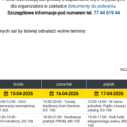
dla organizatora w zakładce
dokumenty do pobrania.
Szczegółowe informacje pod numerem tel.
77 44 619 44
ych sal by łatwiej odnaleźć wolne terminy:
wcz
środa
czwartek
piątek
15-04-2026
16-04-2026
17-04-2026
:00-12:00 - CDO-
15:30-20:00 - Turniej
12:00-14:00 - W samo
ezerwacja wewnętrzna,
brydżowy Dom Seniora,
południe. Piątki z kawą i
D 202
DS. 106
sztuką, DS 106
:30-15:30 -
18:30-21:00 - Ewaluacja
15:30-17:00 - Klub ludzi
DO+studenci, DS 106
praktyk PROM, MS 105
eleganckiego wieku, MS
105