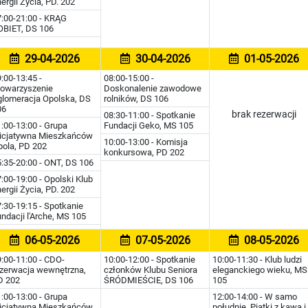
ergii Życia, PD. 202
7:00-21:00 - KRĄG
OBIET, DS 106
29-04-2026
30-04-2026
01-05-2026
:00-13:45 -
08:00-15:00 -
towarzyszenie
Doskonalenie zawodowe
glomeracja Opolska, DS
rolników, DS 106
06
brak rezerwacji
08:30-11:00 - Spotkanie
:00-13:00 - Grupa
Fundacji Geko, MS 105
nicjatywna Mieszkańców
10:00-13:00 - Komisja
pola, PD 202
konkursowa, PD 202
:35-20:00 - ONT, DS 106
:00-19:00 - Opolski Klub
ergii Życia, PD. 202
:30-19:15 - Spotkanie
ndacji l'Arche, MS 105
06-05-2026
07-05-2026
08-05-2026
:00-11:00 - CDO-
10:00-12:00 - Spotkanie
10:00-11:30 - Klub ludzi
ezerwacja wewnętrzna,
członków Klubu Seniora
eleganckiego wieku, MS
D 202
ŚRÓDMIEŚCIE, DS 106
105
:00-13:00 - Grupa
12:00-14:00 - W samo
nicjatywna Mieszkańców
południe. Piątki z kawą i