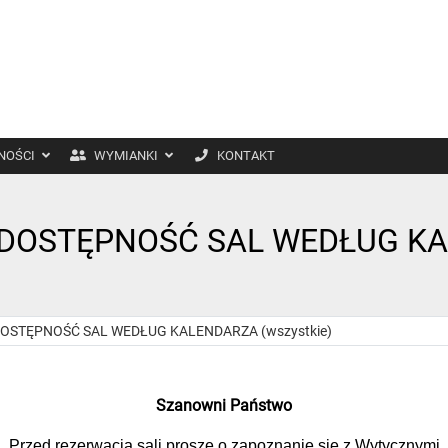
NOŚCI
WYMIANKI
KONTAKT
DOSTĘPNOŚĆ SAL WEDŁUG K
OSTĘPNOŚĆ SAL WEDŁUG KALENDARZA (wszystkie)
Szanowni Państwo
Przed rezerwacją sali proszę o zapoznanie się z Wytycznymi