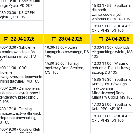
:00-19:00 - Opolski Klub
ergii Życia, PD. 202
15:30-17:59 - Spotkanie
dla osób
7:30-20:00 - KS OZPN
zainteresowanych
gion 1, DS 106
wolontariatem, DS 106
18:00-21:00 - JOGA ART
OF LIVING, DS 106
22-04-2026
23-04-2026
24-04-2026
:00-13:00 - Szkolenie
10:00-13:00 - Dzień
10:00-11:30 - Klub ludzi
omputerowe dla osób
Laryngektomowanego, DS
eleganckiego wieku, MS
iepełnosprawnych, PD
106
105
02
15:30-20:00 - Turniej
12:00-14:00 - W samo
:00-11:00 - CDO-
brydżowy Dom Seniora,
południe. Piątki z kawą i
kolenie
MS. 105
sztuką, DS 106
ewnętrzne/postepowanie
15:35-16:30 - Spotkanie
ministracyjne/, MS 105
Komisji ds. Równego
9:30-12:00 - Zamówienia
Traktowania
bliczne dla dyrektorów i
Młodzieżowej Rady
tendentów przedszkoli,
Miasta w Opolu, MS 105
S 106
17:00-21:00 - Spotkanie
:30-17:10 - Trening
Koła PBG, MS 105
amorzecznictwa dla osób
18:00-21:00 - JOGA ART
 niepełnosprawnością,
OF LIVING, DS 106
S 105
:00-19:00 - Opolski Klub