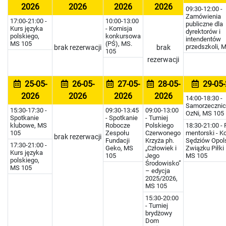
2026
2026
2026
2026
09:30-12:00 -
Zamówienia
17:00-21:00 -
10:00-13:00
publiczne dla
Kurs języka
- Komisja
dyrektorów i
polskiego,
konkursowa
intendentów
MS 105
(PŚ), MS.
przedszkoli, 
brak rezerwacji
brak
105
rezerwacji
25-05-
26-05-
27-05-
28-05-
29-05-
2026
2026
2026
2026
14:00-18:30 -
Samorzeczni
15:30-17:30 -
09:30-13:45
09:00-13:00
OzNi, MS 105
Spotkanie
- Spotkanie
- Turniej
klubowe, MS
Robocze
Polskiego
18:30-21:00 -
105
Zespołu
Czerwonego
mentorski - K
brak rezerwacji
Fundacji
Krzyża ph.
Sędziów Opol
17:30-21:00 -
Geko, MS
„Człowiek i
Związku Piłki
Kurs języka
105
Jego
MS 105
polskiego,
Środowisko”
MS 105
– edycja
2025/2026,
MS 105
15:30-20:00
- Turniej
brydżowy
Dom