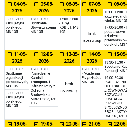
04-05-
05-05-
06-05-
07-05-
08-05-
2026
2026
2026
2026
10:00-11:30 - 
ludzi eleganc
17:00-21:00 -
18:00-19:00 -
17:05-21:00
wieku, MS 10
Kurs języka
Spotkanie
- KRĄG
polskiego,
Stowarzyszenia,
KOBIET, MS
17:00-20:00 -
MS 105
MS 105
105
podstawowe
brak
szkolenie
przewodnikó
rezerwacji
górskich, MS 
11-05-
12-05-
13-05-
14-05-
15-05-
2026
2026
2026
2026
13:30-15:30 -
Spotkanie Ra
11:00-13:59 -
15:30-18:00 -
16:30-19:30
Fundacji, MS 
Spotkanie
Posiedzenie
- Akademia
organizacji
Komisji
Przyszłości,
16:00-20:30 -
pomocowych,
Transportu i
MS 105
POSIEDZENIE
brak
MS 105
Infrastruktury z
OPOLSKIEGO
Ochroną
ZRÓWNOWA
rezerwacji
17:00-21:00 -
Środowiska
ROZWOJU
Kurs języka
MRM Opole, MS
FUNDACJA
polskiego,
105
ROZWOJU
MS 105
SPOŁECZNEG
PROFILAKTYK
DIALOG, MS 
18-05-
19-05-
20-05-
21-05-
22-05-