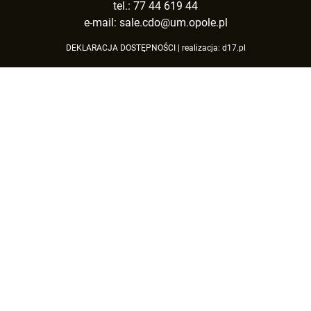
tel.: 77 44 619 44
e-mail:
sale.cdo@um.opole.pl
DEKLARACJA DOSTĘPNOŚCI
| realizacja:
d17.pl